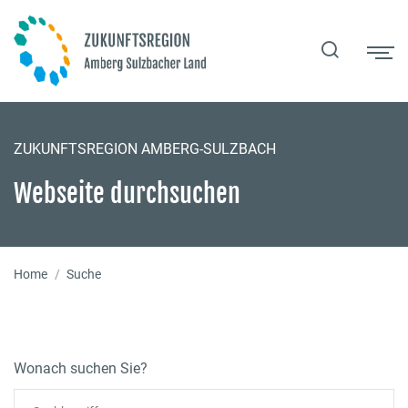
Zur Navigation springen
Zum Inhalt springen
Zum Fußbereich springen
ZUKUNFTSREGION AMBERG-SULZBACH
Webseite durchsuchen
Home
Suche
Wonach suchen Sie?