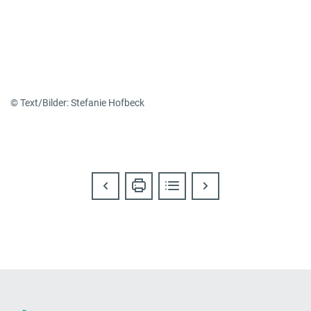
© Text/Bilder: Stefanie Hofbeck
Vorheriger Beitrag
Beitrag ausdrucken
Zur Übersicht aller Beiträg
Nächster Beitrag