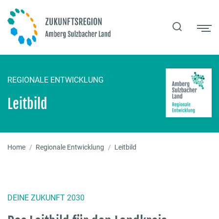
Zur Navigation springen
Zum Inhalt springen
Zum Fußbereich springen
REGIONALE ENTWICKLUNG
Leitbild
Home
Regionale Entwicklung
Leitbild
DEINE ZUKUNFT 2030