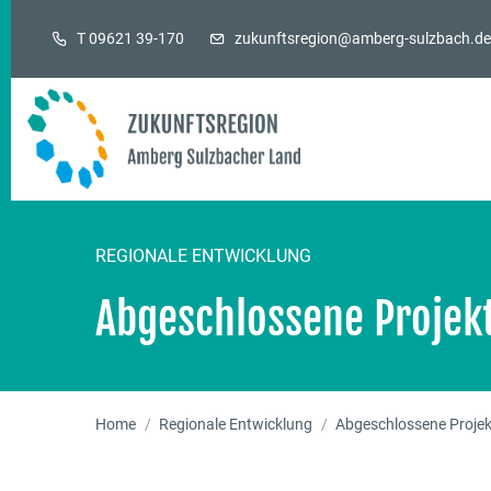
Zur Navigation springen
Zum Inhalt springen
Zum Fußbereich springen
T 09621 39-170
zukunftsregion@amberg-sulzbach.de
REGIONALE ENTWICKLUNG
Abgeschlossene Projek
Home
Regionale Entwicklung
Abgeschlossene Projek